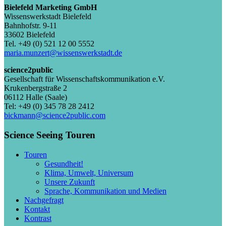
Bielefeld Marketing GmbH
Wissenswerkstadt Bielefeld
Bahnhofstr. 9-11
33602 Bielefeld
Tel. +49 (0) 521 12 00 5552
maria.munzert@wissenswerkstadt.de
science2public
Gesellschaft für Wissenschaftskommunikation e.V.
Krukenbergstraße 2
06112 Halle (Saale)
Tel: +49 (0) 345 78 28 2412
bickmann@science2public.com
Science Seeing Touren
Touren
Gesundheit!
Klima, Umwelt, Universum
Unsere Zukunft
Sprache, Kommunikation und Medien
Nachgefragt
Kontakt
Kontrast